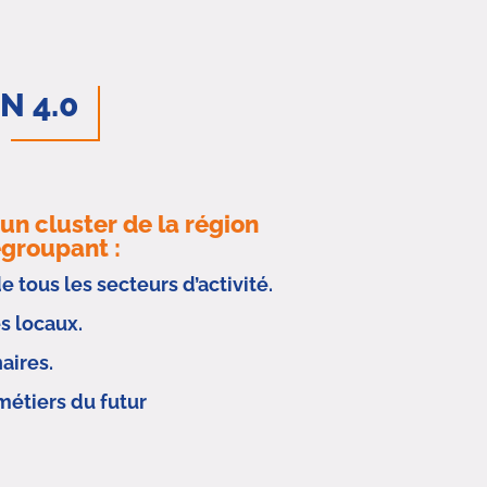
N 4.0
n cluster de la région
egroupant :
tous les secteurs d’activité.
es locaux.
naires.
étiers du futur