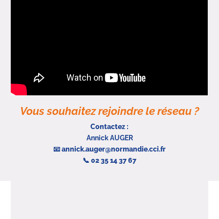
Vous souhaitez rejoindre le réseau ?
Contactez :
Annick AUGER
📧 annick.auger@normandie.cci.fr
📞 02 35 14 37 67