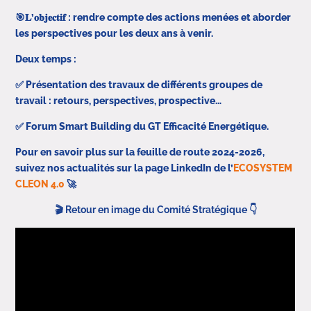
🎯𝐋’𝐨𝐛𝐣𝐞𝐜𝐭𝐢𝐟 : rendre compte des actions menées et aborder
les perspectives pour les deux ans à venir.
Deux temps :
✅ Présentation des travaux de différents groupes de
travail : retours, perspectives, prospective…
✅ Forum Smart Building du GT Efficacité Energétique.
Pour en savoir plus sur la feuille de route 2024-2026,
suivez nos actualités sur la page LinkedIn de l’
ECOSYSTEM
CLEON 4.0
🚀
🎬 Retour en image du Comité Stratégique 👇