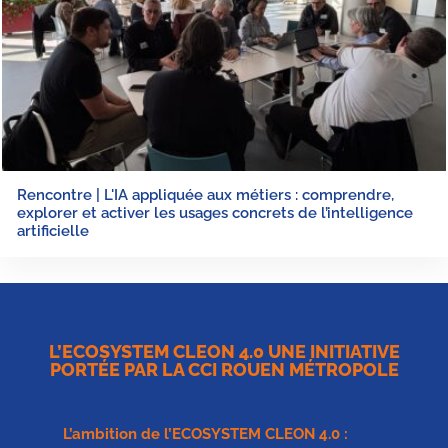
Rencontre | L'IA appliquée aux métiers : comprendre,
explorer et activer les usages concrets de l’intelligence
artificielle
L’ECOSYSTEM CLEON 4.0 UNE INITIATIVE
PORTÉE PAR LA CCI ROUEN MÉTROPOLE
L’ambition de l’
ECOSYSTEM CLEON 4.0
: