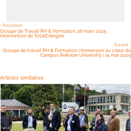
‹
Précédent
Groupe de Travail RH & Formation, 18 mars 2025 :
intervention de TotalEnergies
›
Suivant
Groupe de travail RH & Formation | Immersion au cœur du
Campus ReKnow University | 15 mai 2025
Articles similaires