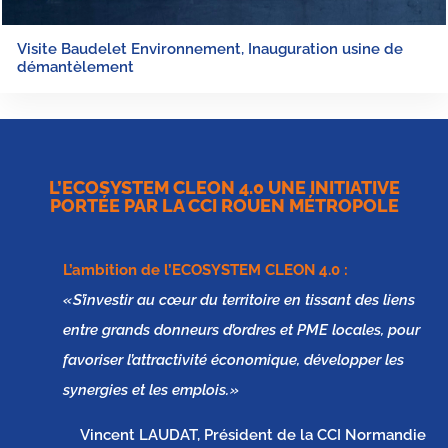
Visite Baudelet Environnement, Inauguration usine de
démantèlement
L’ECOSYSTEM CLEON 4.0 UNE INITIATIVE
PORTÉE PAR LA CCI ROUEN MÉTROPOLE
L’ambition de l’
ECOSYSTEM CLEON 4.0
:
« S’investir au cœur du territoire en tissant des liens
entre grands donneurs d’ordres et PME locales, pour
favoriser l’attractivité économique, développer les
synergies et les emplois. »
Vincent LAUDAT, Président de la CCI Normandie