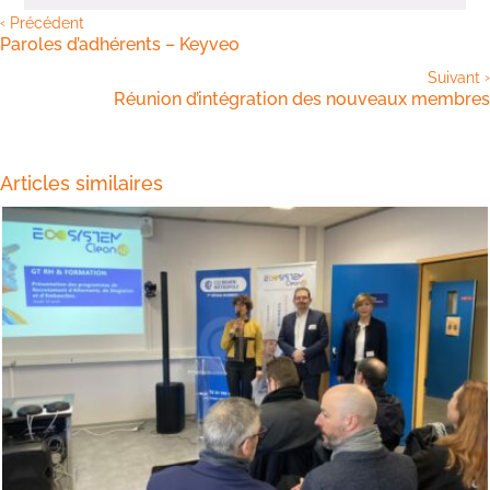
‹
Précédent
Paroles d’adhérents – Keyveo
›
Suivant
Réunion d’intégration des nouveaux membres
Articles similaires