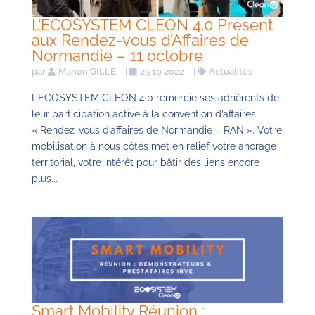
L’ECOSYSTEM CLEON 4.0 Présent
aux Rendez-vous d’Affaires de
Normandie – 11 octobre
par
Manon GILLE
|
25 10 2022
|
Actualités
L’ECOSYSTEM CLEON 4.0 remercie ses adhérents de
leur participation active à la convention d’affaires
« Rendez-vous d’affaires de Normandie – RAN ». Votre
mobilisation à nous côtés met en relief votre ancrage
territorial, votre intérêt pour bâtir des liens encore
plus...
Smart Mobility Réunion :