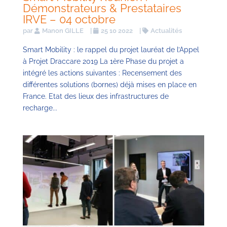
Démonstrateurs & Prestataires
IRVE – 04 octobre
par
Manon GILLE
|
25 10 2022
|
Actualités
Smart Mobility : le rappel du projet lauréat de l’Appel
à Projet Draccare 2019 La 1ère Phase du projet a
intégré les actions suivantes : Recensement des
différentes solutions (bornes) déjà mises en place en
France. Etat des lieux des infrastructures de
recharge...