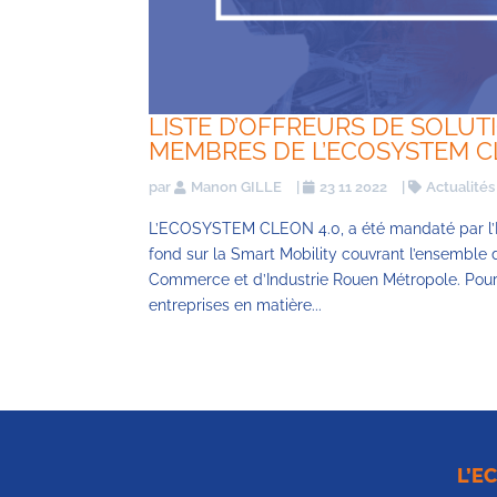
LISTE D’OFFREURS DE SOLUTIO
MEMBRES DE L’ECOSYSTEM C
par
Manon GILLE
|
23 11 2022
|
Actualités
L’ECOSYSTEM CLEON 4.0, a été mandaté par l’E
fond sur la Smart Mobility couvrant l’ensemble 
Commerce et d’Industrie Rouen Métropole. Pour
entreprises en matière...
L’E