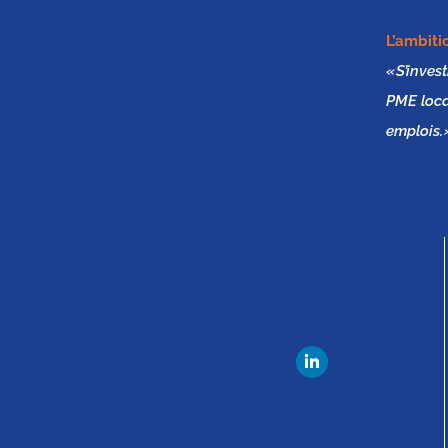
L’ambitio
« S’inves
PME local
emplois. 