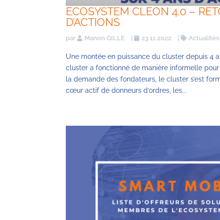
ECOSYSTEM CLEON 4.0 – RET
D’ACTIONS
par
Manon GILLE
|
23 11 2022
|
Actualités
Une montée en puissance du cluster depuis 4 an
cluster a fonctionné de manière informelle pour 
la demande des fondateurs, le cluster s’est form
cœur actif de donneurs d’ordres, les...