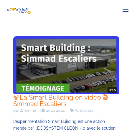
🍃La Smart Building en vidéo 🎬
Simmad Escaliers
par
emma
|
25 10 2024
|
Actualités
L’expérimentation Smart Building est une action
menée par l’ECOSYSTEM CLEON 4.0 avec le soutien