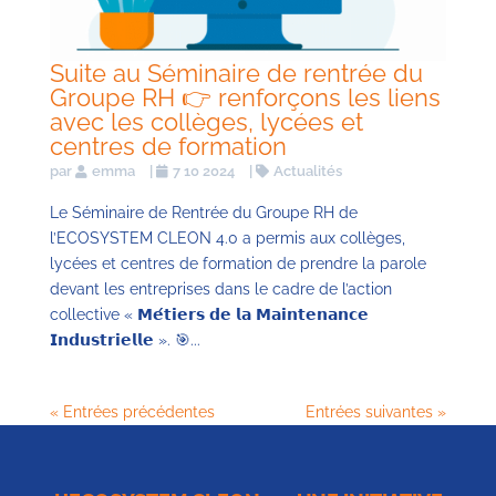
Suite au Séminaire de rentrée du
Groupe RH 👉 renforçons les liens
avec les collèges, lycées et
centres de formation
par
emma
|
7 10 2024
|
Actualités
Le Séminaire de Rentrée du Groupe RH de
l’ECOSYSTEM CLEON 4.0 a permis aux collèges,
lycées et centres de formation de prendre la parole
devant les entreprises dans le cadre de l’action
collective « 𝗠𝗲́𝘁𝗶𝗲𝗿𝘀 𝗱𝗲 𝗹𝗮 𝗠𝗮𝗶𝗻𝘁𝗲𝗻𝗮𝗻𝗰𝗲
𝗜𝗻𝗱𝘂𝘀𝘁𝗿𝗶𝗲𝗹𝗹𝗲 ». 🎯...
« Entrées précédentes
Entrées suivantes »