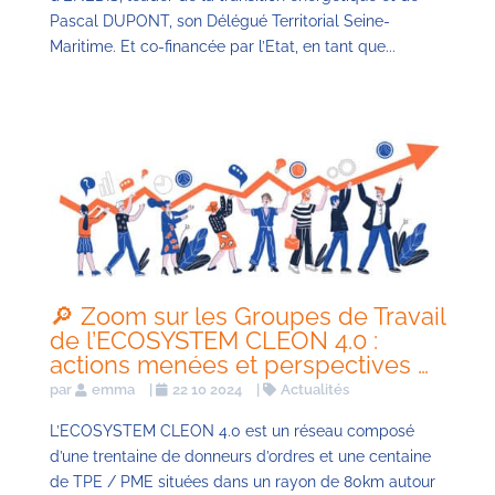
Pascal DUPONT, son Délégué Territorial Seine-
Maritime. Et co-financée par l’Etat, en tant que...
🔎 Zoom sur les Groupes de Travail
de l’ECOSYSTEM CLEON 4.0 :
actions menées et perspectives …
par
emma
|
22 10 2024
|
Actualités
L’ECOSYSTEM CLEON 4.0 est un réseau composé
d’une trentaine de donneurs d’ordres et une centaine
de TPE / PME situées dans un rayon de 80km autour