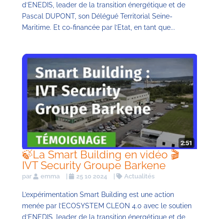
d’ENEDIS, leader de la transition énergétique et de
Pascal DUPONT, son Délégué Territorial Seine-
Maritime. Et co-financée par l’Etat, en tant que...
🍃La Smart Building en vidéo 🎬
IVT Security Groupe Barkene
par
emma
|
25 10 2024
|
Actualités
L’expérimentation Smart Building est une action
menée par l’ECOSYSTEM CLEON 4.0 avec le soutien
d’ENEDIS, leader de la transition énergétique et de